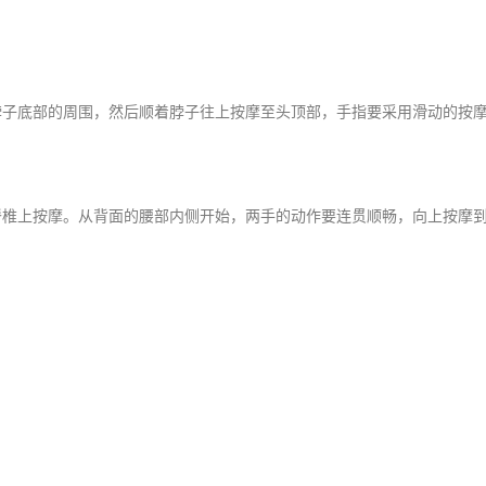
底部的周围，然后顺着脖子往上按摩至头顶部，手指要采用滑动的按摩
上按摩。从背面的腰部内侧开始，两手的动作要连贯顺畅，向上按摩到