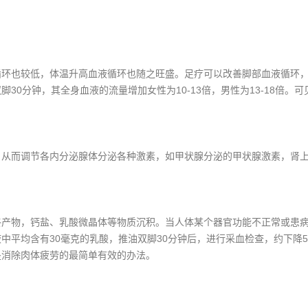
也较低，体温升高血液循环也随之旺盛。足疗可以改善脚部血液循环，
30分钟，其全身血液的流量增加女性为10-13倍，男性为13-18倍。
而调节各内分泌腺体分泌各种激素，如甲状腺分泌的甲状腺激素，肾上
物，钙盐、乳酸微晶体等物质沉积。当人体某个器官功能不正常或患病
中平均含有30毫克的乳酸，推油双脚30分钟后，进行采血检查，约下降
是消除肉体疲劳的最简单有效的办法。